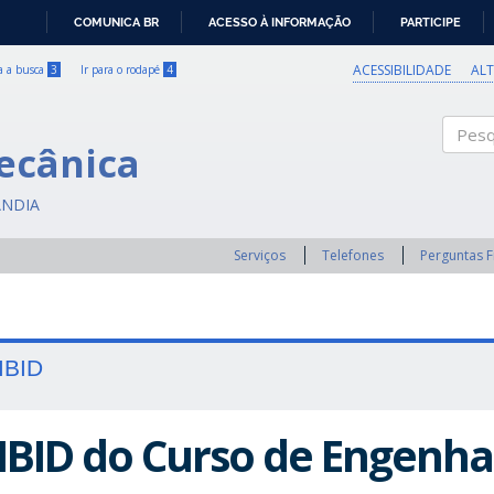
COMUNICA BR
ACESSO À INFORMAÇÃO
PARTICIPE
IR
PARA
ACESSIBILIDADE
AL
ra a busca
3
Ir para o rodapé
4
O
CONTEÚDO
ecânica
Pesqui
ÂNDIA
Serviços
Telefones
Perguntas 
IBID
IBID do Curso de Engenha