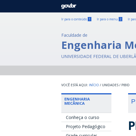
GOVBR
Ir para o conteúdo
1
Ir para o menu
2
Ir pa
Faculdade de
Engenharia M
UNIVERSIDADE FEDERAL DE UBERL
INÍCIO
/
UNIDADES
/
PIBID
ENGENHARIA
P
MECÂNICA
Conheça o curso
P
Projeto Pedagógico
Grade curricular