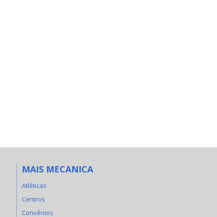
MAIS MECANICA
Atléticas
Centros
Convênios