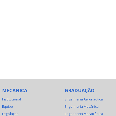
MECANICA
GRADUAÇÃO
Institucional
Engenharia Aeronáutica
Equipe
Engenharia Mecânica
Legislação
Engenharia Mecatrônica