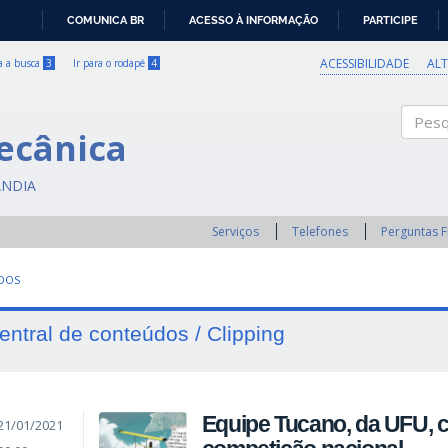
COMUNICA BR
ACESSO À INFORMAÇÃO
PARTICIPE
IR
PARA
ACESSIBILIDADE
AL
ra a busca
3
Ir para o rodapé
4
O
CONTEÚDO
ecânica
Pesqui
ÂNDIA
Serviços
Telefones
Perguntas 
UDOS
entral de conteúdos / Clipping
Equipe Tucano, da UFU, 
21/01/2021