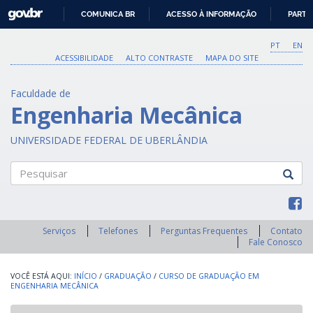
GOVBR
COMUNICA BR
ACESSO À INFORMAÇÃO
PARTI
IR
PARA
PT
EN
O
ACESSIBILIDADE
ALTO CONTRASTE
MAPA DO SITE
CONTEÚDO
Faculdade de
Engenharia Mecânica
UNIVERSIDADE FEDERAL DE UBERLÂNDIA
Pesquisar
Serviços
Telefones
Perguntas Frequentes
Contato
Fale Conosco
INÍCIO
/
GRADUAÇÃO
/
CURSO DE GRADUAÇÃO EM
ENGENHARIA MECÂNICA