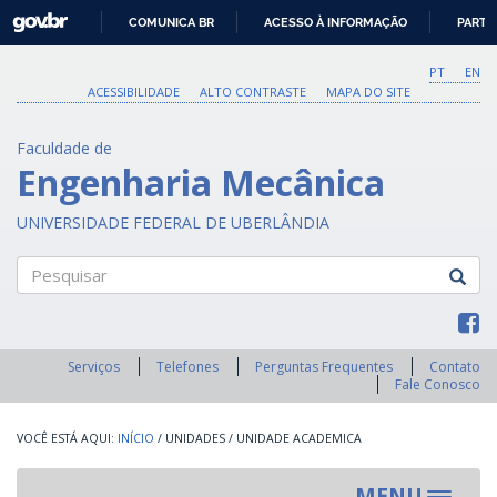
GOVBR
COMUNICA BR
ACESSO À INFORMAÇÃO
PARTI
IR
PARA
PT
EN
O
ACESSIBILIDADE
ALTO CONTRASTE
MAPA DO SITE
CONTEÚDO
Faculdade de
Engenharia Mecânica
UNIVERSIDADE FEDERAL DE UBERLÂNDIA
Pesquisar
Serviços
Telefones
Perguntas Frequentes
Contato
Fale Conosco
INÍCIO
/
UNIDADES
/
UNIDADE ACADEMICA
MENU