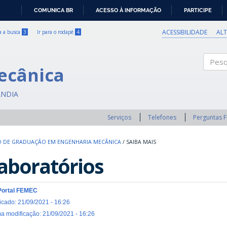
COMUNICA BR
ACESSO À INFORMAÇÃO
PARTICIPE
IR
PARA
ACESSIBILIDADE
AL
ra a busca
3
Ir para o rodapé
4
O
CONTEÚDO
ecânica
Pesqui
ÂNDIA
Serviços
Telefones
Perguntas 
 DE GRADUAÇÃO EM ENGENHARIA MECÂNICA
/
SAIBA MAIS
aboratórios
Portal FEMEC
icado: 21/09/2021 - 16:26
ma modificação: 21/09/2021 - 16:26