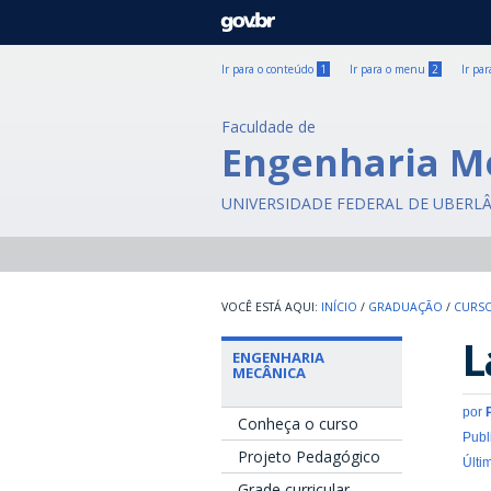
GOVBR
Ir para o conteúdo
1
Ir para o menu
2
Ir pa
Faculdade de
Engenharia M
UNIVERSIDADE FEDERAL DE UBERL
INÍCIO
/
GRADUAÇÃO
/
CURSO
L
ENGENHARIA
MECÂNICA
por
Conheça o curso
Publ
Projeto Pedagógico
Últi
Grade curricular