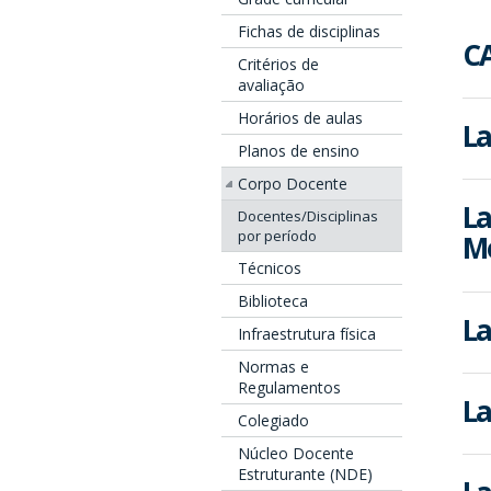
Fichas de disciplinas
CA
Critérios de
avaliação
Horários de aulas
La
Planos de ensino
Corpo Docente
La
Docentes/Disciplinas
por período
M
Técnicos
Biblioteca
La
Infraestrutura física
Normas e
Regulamentos
La
Colegiado
Núcleo Docente
Estruturante (NDE)