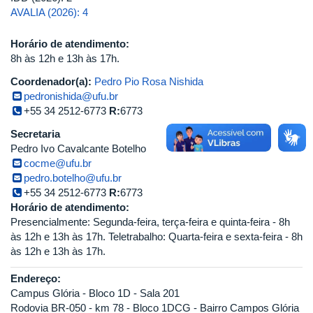
AVALIA (2026): 4
Horário de atendimento:
8h às 12h e 13h às 17h.
Coordenador(a):
Pedro Pio Rosa Nishida
pedronishida@ufu.br
+55 34 2512-6773
R:
6773
Secretaria
Pedro Ivo Cavalcante Botelho
cocme@ufu.br
pedro.botelho@ufu.br
+55 34 2512-6773
R:
6773
Horário de atendimento:
Presencialmente: Segunda-feira, terça-feira e quinta-feira - 8h
às 12h e 13h às 17h. Teletrabalho: Quarta-feira e sexta-feira - 8h
às 12h e 13h às 17h.
Endereço:
Campus Glória - Bloco 1D - Sala 201
Rodovia BR-050 - km 78 - Bloco 1DCG - Bairro Campos Glória