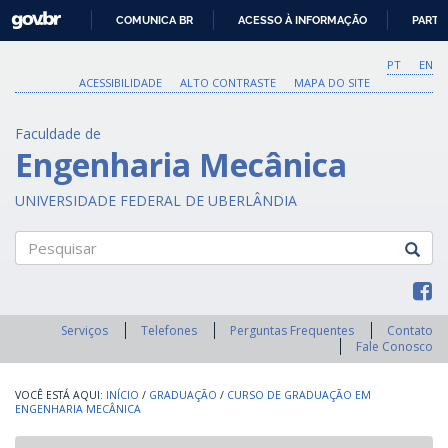
GOVBR
COMUNICA BR
ACESSO À INFORMAÇÃO
PARTI
IR
PARA
PT
EN
O
ACESSIBILIDADE
ALTO CONTRASTE
MAPA DO SITE
CONTEÚDO
Faculdade de
Engenharia Mecânica
UNIVERSIDADE FEDERAL DE UBERLÂNDIA
Pesquisar
Serviços
Telefones
Perguntas Frequentes
Contato
Fale Conosco
INÍCIO
/
GRADUAÇÃO
/
CURSO DE GRADUAÇÃO EM
ENGENHARIA MECÂNICA