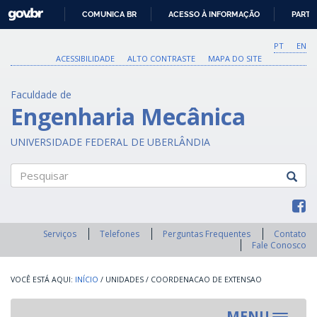
GOVBR
COMUNICA BR
ACESSO À INFORMAÇÃO
PARTI
IR
PARA
PT
EN
O
ACESSIBILIDADE
ALTO CONTRASTE
MAPA DO SITE
CONTEÚDO
Faculdade de
Engenharia Mecânica
UNIVERSIDADE FEDERAL DE UBERLÂNDIA
Pesquisar
Serviços
Telefones
Perguntas Frequentes
Contato
Fale Conosco
INÍCIO
/
UNIDADES
/
COORDENACAO DE EXTENSAO
MENU