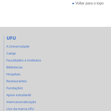
Voltar para o topo
UFU
A Universidade
Campi
Faculdades e Institutos
Bibliotecas
Hospitais
Restaurantes
Fundações
Apoio estudantil
Internacionalização
Uso da marca UFU