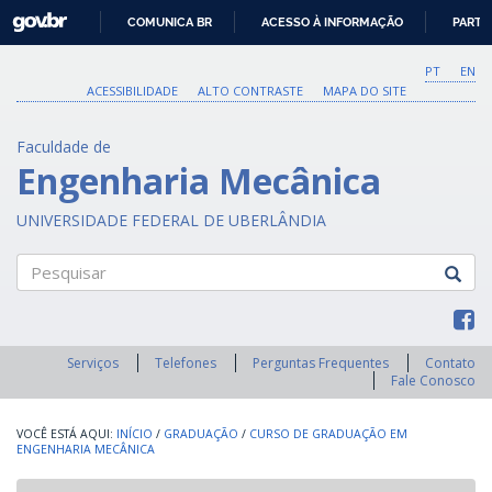
GOVBR
COMUNICA BR
ACESSO À INFORMAÇÃO
PARTI
IR
PARA
PT
EN
O
ACESSIBILIDADE
ALTO CONTRASTE
MAPA DO SITE
CONTEÚDO
Faculdade de
Engenharia Mecânica
UNIVERSIDADE FEDERAL DE UBERLÂNDIA
Pesquisar
Serviços
Telefones
Perguntas Frequentes
Contato
Fale Conosco
INÍCIO
/
GRADUAÇÃO
/
CURSO DE GRADUAÇÃO EM
ENGENHARIA MECÂNICA