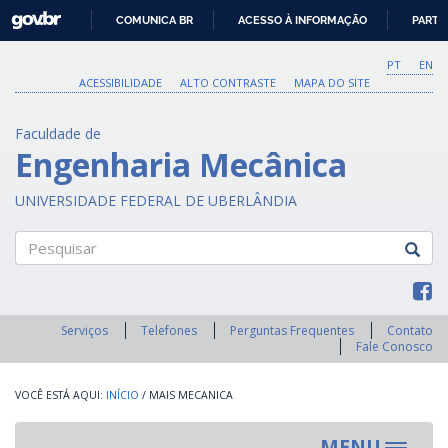
GOVBR
COMUNICA BR
ACESSO À INFORMAÇÃO
PARTI
IR
PARA
PT
EN
O
ACESSIBILIDADE
ALTO CONTRASTE
MAPA DO SITE
CONTEÚDO
Faculdade de
Engenharia Mecânica
UNIVERSIDADE FEDERAL DE UBERLÂNDIA
Pesquisar
Serviços
Telefones
Perguntas Frequentes
Contato
Fale Conosco
INÍCIO
/
MAIS MECANICA
MENU