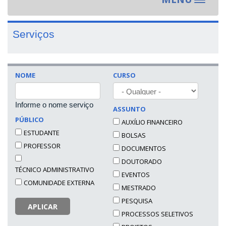
Toggle
navigat
Serviços
NOME
CURSO
Informe o nome serviço
ASSUNTO
PÚBLICO
AUXÍLIO FINANCEIRO
ESTUDANTE
BOLSAS
PROFESSOR
DOCUMENTOS
DOUTORADO
TÉCNICO ADMINISTRATIVO
EVENTOS
COMUNIDADE EXTERNA
MESTRADO
PESQUISA
APLICAR
PROCESSOS SELETIVOS