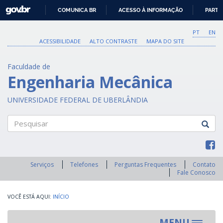
GOVBR
COMUNICA BR
ACESSO À INFORMAÇÃO
PARTI
IR
PARA
PT
EN
O
ACESSIBILIDADE
ALTO CONTRASTE
MAPA DO SITE
CONTEÚDO
Faculdade de
Engenharia Mecânica
UNIVERSIDADE FEDERAL DE UBERLÂNDIA
Pesquisar
Serviços
Telefones
Perguntas Frequentes
Contato
Fale Conosco
INÍCIO
MENU