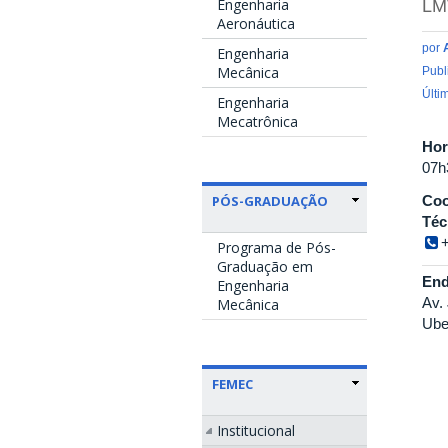
Engenharia
LM
Aeronáutica
por
Engenharia
Mecânica
Publ
Últi
Engenharia
Mecatrônica
Hor
07h
PÓS-GRADUAÇÃO
Coo
Téc
Programa de Pós-
Graduação em
End
Engenharia
Av.
Mecânica
Ube
FEMEC
Institucional