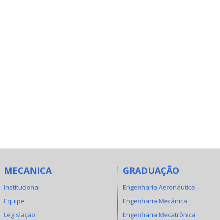
MECANICA
GRADUAÇÃO
Institucional
Engenharia Aeronáutica
Equipe
Engenharia Mecânica
Legislação
Engenharia Mecatrônica