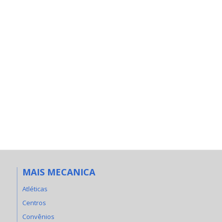
MAIS MECANICA
Atléticas
Centros
Convênios