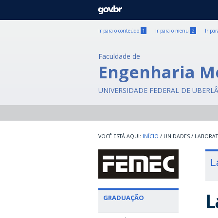
GOVBR
Ir para o conteúdo
1
Ir para o menu
2
Ir pa
Faculdade de
Engenharia M
UNIVERSIDADE FEDERAL DE UBERL
INÍCIO
/
UNIDADES
/
LABORA
L
L
GRADUAÇÃO