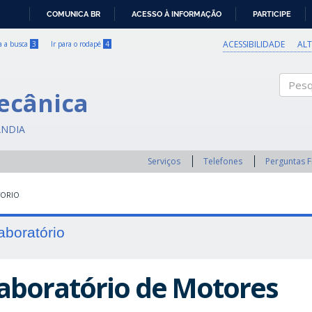
COMUNICA BR
ACESSO À INFORMAÇÃO
PARTICIPE
IR
PARA
ACESSIBILIDADE
AL
ra a busca
3
Ir para o rodapé
4
O
CONTEÚDO
ecânica
Pesqui
ÂNDIA
Serviços
Telefones
Perguntas 
TORIO
aboratório
aboratório de Motores