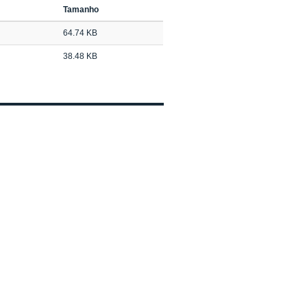
Tamanho
64.74 KB
38.48 KB