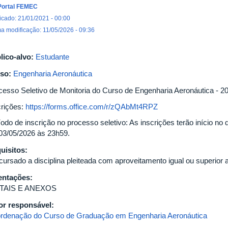
Portal FEMEC
icado: 21/01/2021 - 00:00
ma modificação: 11/05/2026 - 09:36
lico-alvo:
Estudante
so:
Engenharia Aeronáutica
cesso Seletivo de Monitoria do Curso de Engenharia Aeronáutica - 2
crições:
https://forms.office.com/r/zQAbMt4RPZ
íodo de inscrição no processo seletivo: As inscrições terão início no
 03/05/2026 às 23h59.
uisitos:
cursado a disciplina pleiteada com aproveitamento igual ou superior a
entações:
ITAIS E ANEXOS
or responsável:
rdenação do Curso de Graduação em Engenharia Aeronáutica