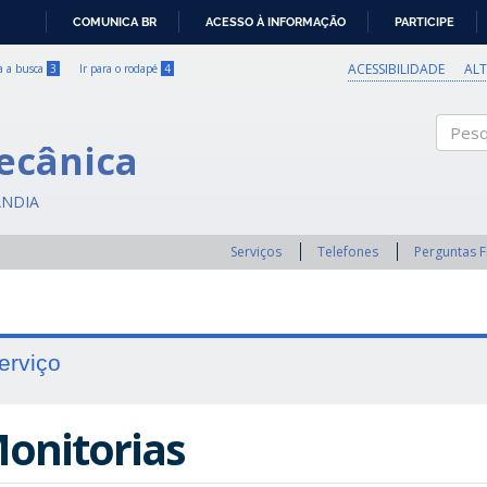
COMUNICA BR
ACESSO À INFORMAÇÃO
PARTICIPE
IR
PARA
ACESSIBILIDADE
AL
ra a busca
3
Ir para o rodapé
4
O
CONTEÚDO
ecânica
Pesqui
ÂNDIA
Serviços
Telefones
Perguntas 
erviço
onitorias