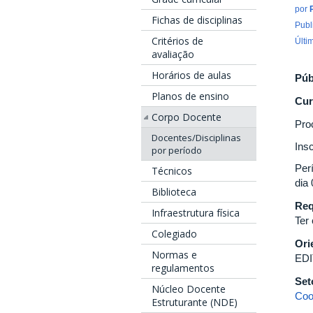
por
Fichas de disciplinas
Publ
Critérios de
Últi
avaliação
Horários de aulas
Púb
Planos de ensino
Cur
Corpo Docente
Pro
Docentes/Disciplinas
Ins
por período
Per
Técnicos
dia
Biblioteca
Req
Infraestrutura física
Ter 
Colegiado
Ori
Normas e
ED
regulamentos
Set
Núcleo Docente
Coo
Estruturante (NDE)