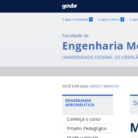
GOVBR
Ir para o conteúdo
1
Ir para o menu
2
Ir pa
Faculdade de
Engenharia M
UNIVERSIDADE FEDERAL DE UBERL
INÍCIO
/
SERVICOS
ENGENHARIA
S
AERONÁUTICA
Conheça o curso
M
Projeto Pedagógico
Grade curricular