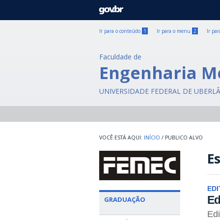
GOVBR
Ir para o conteúdo
1
Ir para o menu
2
Ir pa
Faculdade de
Engenharia M
UNIVERSIDADE FEDERAL DE UBERL
INÍCIO
/
PUBLICO ALVO
E
EDI
Ed
GRADUAÇÃO
Edi