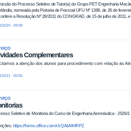
issão do Processo Seletivo de Tutor(a) do Grupo PET Engenharia Mecân
lândia, nomeada pela Portaria de Pessoal UFU Nº 1388, de 26 de fevere
confere a Resolução Nº 28/2011 do CONGRAD, de 15 de julho de 2011, e 
3/2025 - 09:08
RVIÇO
ividades Complementares
icitamos a atenção dos alunos para procedimento com relação às A
1/2021 - 00:00
RVIÇO
nitorias
esso Seletivo de Monitoria do Curso de Engenharia Aeronáutica - 2026/1
rições:
https://forms.office.com/r/zQAbMt4RPZ