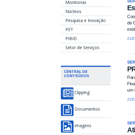
SE
Monitorias
Es
Núcleos
Coo
Pesquisa e Inovação
de G
PET
está
PIBID
21/0
Setor de Serviços
SE
PR
CENTRAL DE
CONTEÚDOS
Para
Fina
um 
Clipping
21/0
Documentos
SE
Imagens
At