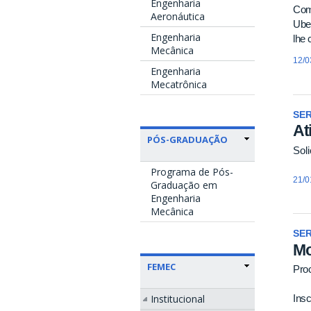
Engenharia
Com
Aeronáutica
Uber
Engenharia
lhe 
Mecânica
12/0
Engenharia
Mecatrônica
SE
At
PÓS-GRADUAÇÃO
Sol
Programa de Pós-
21/0
Graduação em
Engenharia
Mecânica
SE
Mo
FEMEC
Proc
Institucional
Insc