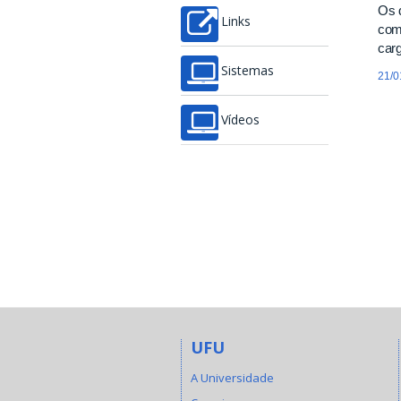
Os 
Links
com
carg
Sistemas
21/0
Vídeos
UFU
A Universidade