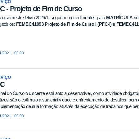
RVIÇO
C - Projeto de Fim de Curso
a o semestre letivo 2026/1, seguem procedimentos para
MATRÍCULA
nos
gatórios:
FEMEC41093 Projeto de Fim de Curso I (PFC-I) e FEMEC41100
1/2021 - 00:00
RVIÇO
FC
inal do Curso o discente está apto a desenvolver, como atividade obrigatór
tivos são o estímulo à sua criatividade e enfrentamento de desafios, b
plementação de sua formação através da execução de trabalhos que pe
1/2021 - 00:00