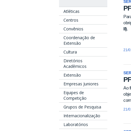
SE
PF
Atléticas
Par
Centros
obri
Convênios
II)
.
Coordenação de
Extensão
21/0
Cultura
Diretórios
Acadêmicos
SE
Extensão
P
Empresas Juniores
Ao f
Equipes de
obje
Competição
com
Grupos de Pesquisa
21/0
Internacionalização
Laboratórios