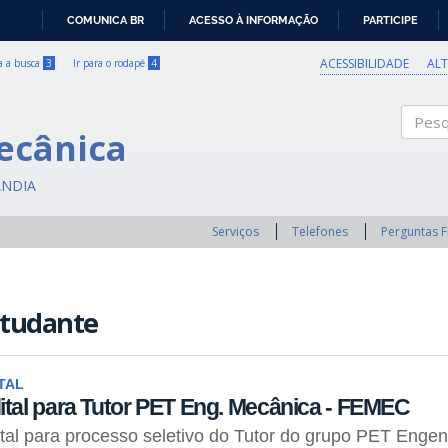
COMUNICA BR
ACESSO À INFORMAÇÃO
PARTICIPE
IR
PARA
ACESSIBILIDADE
AL
ra a busca
3
Ir para o rodapé
4
O
CONTEÚDO
ecânica
Pesqui
ÂNDIA
Serviços
Telefones
Perguntas 
studante
TAL
ital para Tutor PET Eng. Mecânica - FEMEC
tal para processo seletivo do Tutor do grupo PET Enge