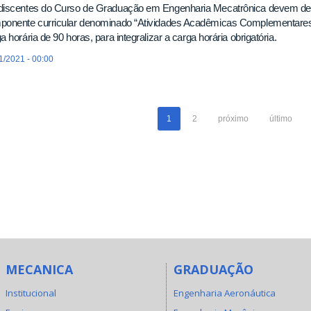
discentes do Curso de Graduação em Engenharia Mecatrônica devem dese
ponente curricular denominado “Atividades Acadêmicas Complementar
a horária de 90 horas, para integralizar a carga horária obrigatória.
1/2021 - 00:00
1
2
próximo
último
MECANICA
GRADUAÇÃO
Institucional
Engenharia Aeronáutica