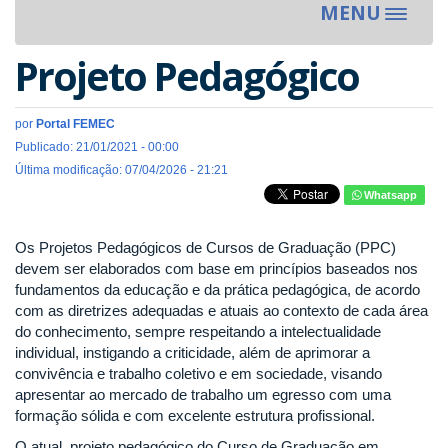
MENU
Toggle
navigat
Projeto Pedagógico
por
Portal FEMEC
Publicado: 21/01/2021 - 00:00
Última modificação: 07/04/2026 - 21:21
Whatsapp
Os Projetos Pedagógicos de Cursos de Graduação (PPC)
devem ser elaborados com base em princípios baseados nos
fundamentos da educação e da prática pedagógica, de acordo
com as diretrizes adequadas e atuais ao contexto de cada área
do conhecimento, sempre respeitando a intelectualidade
individual, instigando a criticidade, além de aprimorar a
convivência e trabalho coletivo e em sociedade, visando
apresentar ao mercado de trabalho um egresso com uma
formação sólida e com excelente estrutura profissional.
O atual projeto pedagógico do Curso de Graduação em