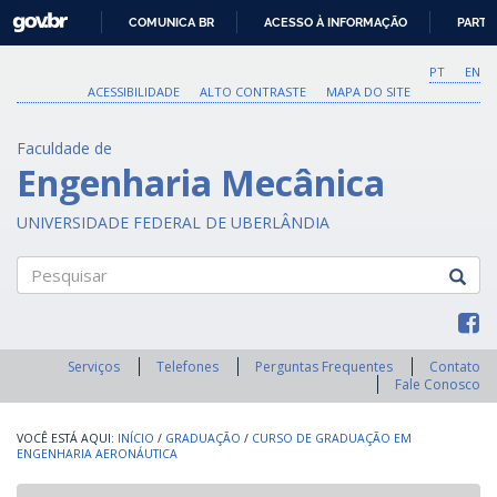
GOVBR
COMUNICA BR
ACESSO À INFORMAÇÃO
PARTI
IR
PARA
PT
EN
O
ACESSIBILIDADE
ALTO CONTRASTE
MAPA DO SITE
CONTEÚDO
Faculdade de
Engenharia Mecânica
UNIVERSIDADE FEDERAL DE UBERLÂNDIA
Pesquisar
Serviços
Telefones
Perguntas Frequentes
Contato
Fale Conosco
INÍCIO
/
GRADUAÇÃO
/
CURSO DE GRADUAÇÃO EM
ENGENHARIA AERONÁUTICA