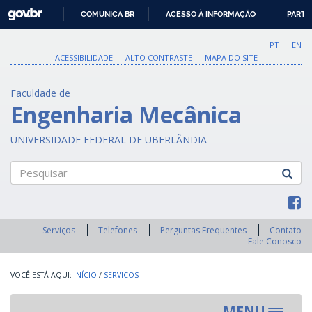
GOVBR
COMUNICA BR
ACESSO À INFORMAÇÃO
PARTI
IR
PARA
PT
EN
O
ACESSIBILIDADE
ALTO CONTRASTE
MAPA DO SITE
CONTEÚDO
Faculdade de
Engenharia Mecânica
UNIVERSIDADE FEDERAL DE UBERLÂNDIA
Pesquisar
Serviços
Telefones
Perguntas Frequentes
Contato
Fale Conosco
INÍCIO
/
SERVICOS
MENU