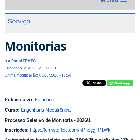
Toggle
navigat
Serviço
Monitorias
por
Portal FEMEC
Publicado: 21/01/2021 - 00:00
Última modificação: 05/05/2026 - 17:59
Whatsapp
Público-alvo:
Estudante
Curso:
Engenharia Mecatrônica
Processo Seletivo de Monitoria - 2026/1
Inscrições:
https://forms.office.com/r/PneggFP1Wk
As inscrições terão início no dia 28/04/26 a partir das 17h, e