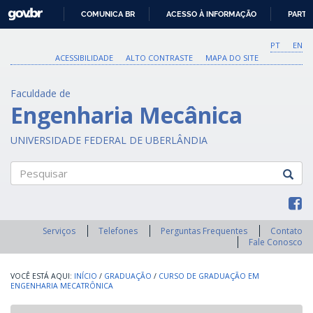
GOVBR
COMUNICA BR
ACESSO À INFORMAÇÃO
PARTI
IR
PARA
PT
EN
O
ACESSIBILIDADE
ALTO CONTRASTE
MAPA DO SITE
CONTEÚDO
Faculdade de
Engenharia Mecânica
UNIVERSIDADE FEDERAL DE UBERLÂNDIA
Pesquisar
Serviços
Telefones
Perguntas Frequentes
Contato
Fale Conosco
INÍCIO
/
GRADUAÇÃO
/
CURSO DE GRADUAÇÃO EM
ENGENHARIA MECATRÔNICA