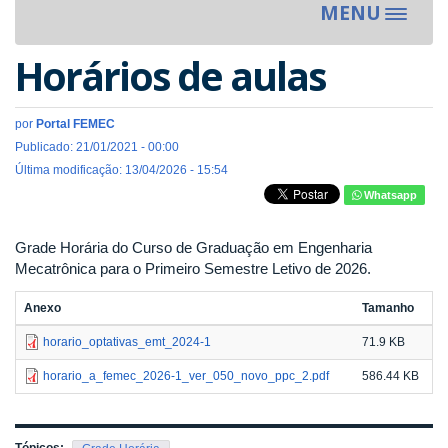
MENU
Toggle
navigat
Horários de aulas
por
Portal FEMEC
Publicado: 21/01/2021 - 00:00
Última modificação: 13/04/2026 - 15:54
Whatsapp
Grade Horária do Curso de Graduação em Engenharia
Mecatrônica para o Primeiro Semestre Letivo de 2026.
Anexo
Tamanho
horario_optativas_emt_2024-1
71.9 KB
horario_a_femec_2026-1_ver_050_novo_ppc_2.pdf
586.44 KB
Tópicos: