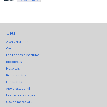
Grade Horária
UFU
A Universidade
Campi
Faculdades e Institutos
Bibliotecas
Hospitais
Restaurantes
Fundações
Apoio estudantil
Internacionalização
Uso da marca UFU