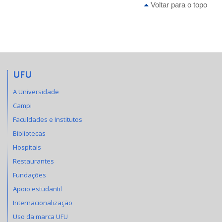
Voltar para o topo
UFU
A Universidade
Campi
Faculdades e Institutos
Bibliotecas
Hospitais
Restaurantes
Fundações
Apoio estudantil
Internacionalização
Uso da marca UFU