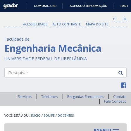
GOVBR
COMUNICA BR
ACESSO À INFORMAÇÃO
PARTI
IR
PARA
PT
EN
O
ACESSIBILIDADE
ALTO CONTRASTE
MAPA DO SITE
CONTEÚDO
Faculdade de
Engenharia Mecânica
UNIVERSIDADE FEDERAL DE UBERLÂNDIA
Pesquisar
Serviços
Telefones
Perguntas Frequentes
Contato
Fale Conosco
INÍCIO
/
EQUIPE
/
DOCENTES
MENU