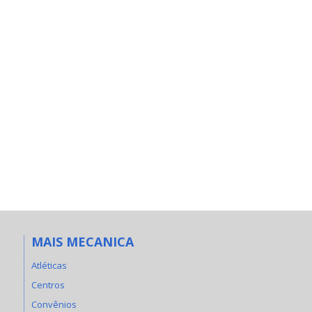
MAIS MECANICA
Atléticas
Centros
Convênios