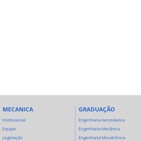
MECANICA
GRADUAÇÃO
Institucional
Engenharia Aeronáutica
Equipe
Engenharia Mecânica
Legislação
Engenharia Mecatrônica