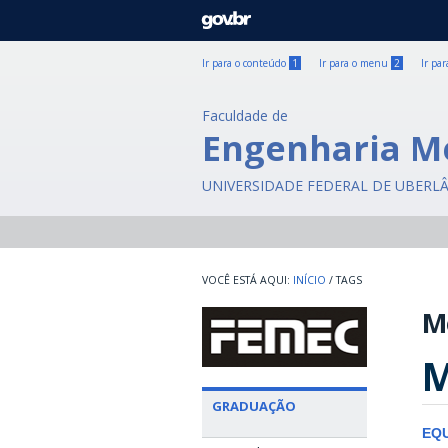
GOVBR
Ir para o conteúdo
1
Ir para o menu
2
Ir pa
Faculdade de
Engenharia M
UNIVERSIDADE FEDERAL DE UBERL
INÍCIO
/
TAGS
M
M
GRADUAÇÃO
EQU