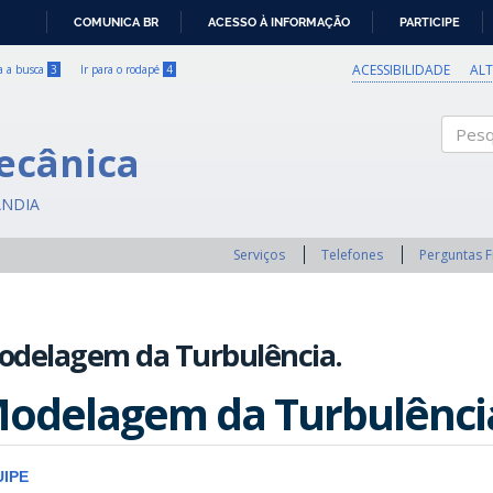
COMUNICA BR
ACESSO À INFORMAÇÃO
PARTICIPE
IR
PARA
ACESSIBILIDADE
AL
ra a busca
3
Ir para o rodapé
4
O
CONTEÚDO
ecânica
Pesqui
ÂNDIA
Serviços
Telefones
Perguntas 
odelagem da Turbulência.
odelagem da Turbulênci
IPE