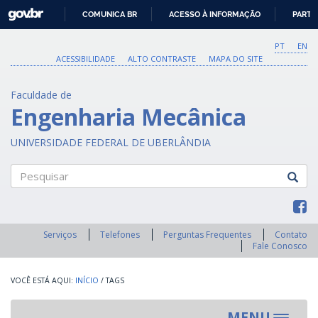
GOVBR
COMUNICA BR
ACESSO À INFORMAÇÃO
PARTI
IR
PARA
PT
EN
O
ACESSIBILIDADE
ALTO CONTRASTE
MAPA DO SITE
CONTEÚDO
Faculdade de
Engenharia Mecânica
UNIVERSIDADE FEDERAL DE UBERLÂNDIA
Pesquisar
Serviços
Telefones
Perguntas Frequentes
Contato
Fale Conosco
INÍCIO
/
TAGS
MENU