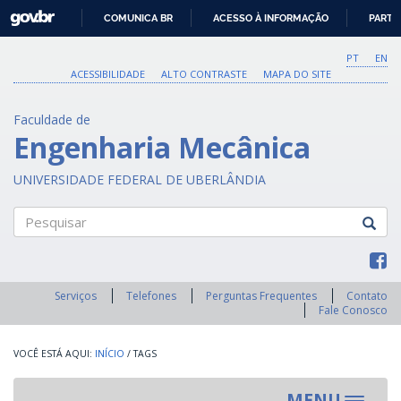
GOVBR
COMUNICA BR
ACESSO À INFORMAÇÃO
PARTI
IR
PARA
PT
EN
O
ACESSIBILIDADE
ALTO CONTRASTE
MAPA DO SITE
CONTEÚDO
Faculdade de
Engenharia Mecânica
UNIVERSIDADE FEDERAL DE UBERLÂNDIA
Pesquisar
Serviços
Telefones
Perguntas Frequentes
Contato
Fale Conosco
INÍCIO
/
TAGS
MENU