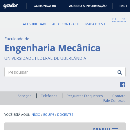
GOVBR
COMUNICA BR
ACESSO À INFORMAÇÃO
PARTI
IR
PARA
PT
EN
O
ACESSIBILIDADE
ALTO CONTRASTE
MAPA DO SITE
CONTEÚDO
Faculdade de
Engenharia Mecânica
UNIVERSIDADE FEDERAL DE UBERLÂNDIA
Pesquisar
Serviços
Telefones
Perguntas Frequentes
Contato
Fale Conosco
INÍCIO
/
EQUIPE
/
DOCENTES
MENU