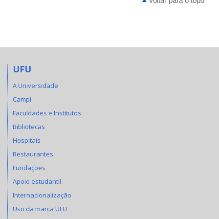
Voltar para o topo
UFU
A Universidade
Campi
Faculdades e Institutos
Bibliotecas
Hospitais
Restaurantes
Fundações
Apoio estudantil
Internacionalização
Uso da marca UFU