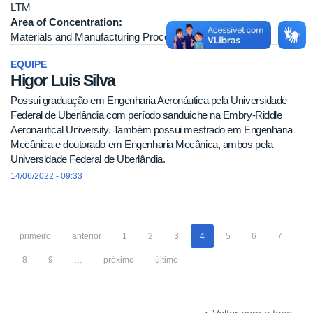
LTM
Area of Concentration:
Materials and Manufacturing Processes
EQUIPE
Higor Luis Silva
Possui graduação em Engenharia Aeronáutica pela Universidade
Federal de Uberlândia com período sanduíche na Embry-Riddle
Aeronautical University. Também possui mestrado em Engenharia
Mecânica e doutorado em Engenharia Mecânica, ambos pela
Universidade Federal de Uberlândia.
14/06/2022 - 09:33
primeiro
anterior
1
2
3
4
5
6
7
8
9
…
próximo
último