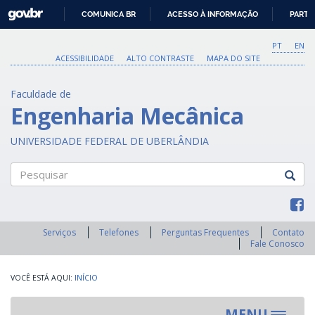
GOVBR
COMUNICA BR
ACESSO À INFORMAÇÃO
PARTI
IR
PARA
PT
EN
O
ACESSIBILIDADE
ALTO CONTRASTE
MAPA DO SITE
CONTEÚDO
Faculdade de
Engenharia Mecânica
UNIVERSIDADE FEDERAL DE UBERLÂNDIA
Pesquisar
Serviços
Telefones
Perguntas Frequentes
Contato
Fale Conosco
INÍCIO
MENU