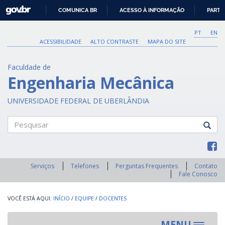
GOVBR
COMUNICA BR
ACESSO À INFORMAÇÃO
PARTI
IR
PARA
PT
EN
O
ACESSIBILIDADE
ALTO CONTRASTE
MAPA DO SITE
CONTEÚDO
Faculdade de
Engenharia Mecânica
UNIVERSIDADE FEDERAL DE UBERLÂNDIA
Pesquisar
Serviços
Telefones
Perguntas Frequentes
Contato
Fale Conosco
INÍCIO
/
EQUIPE
/
DOCENTES
MENU