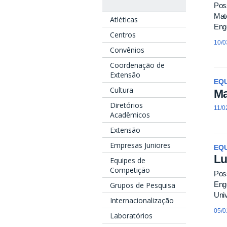
Pos
Mate
Atléticas
Enge
Centros
10/0
Convênios
Coordenação de
Extensão
EQU
Cultura
Ma
Diretórios
11/0
Acadêmicos
Extensão
Empresas Juniores
EQU
Lu
Equipes de
Competição
Pos
Eng
Grupos de Pesquisa
Univ
Internacionalização
05/0
Laboratórios