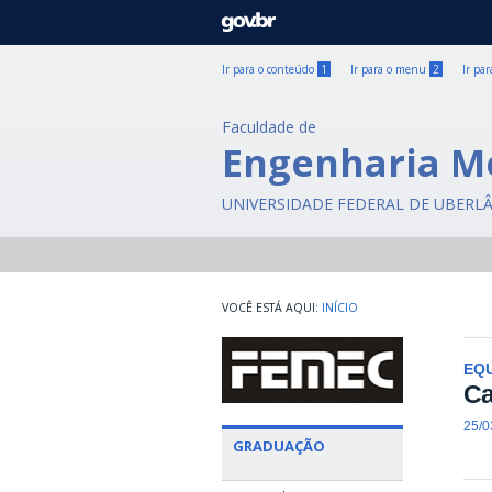
GOVBR
Ir para o conteúdo
1
Ir para o menu
2
Ir pa
Faculdade de
Engenharia M
UNIVERSIDADE FEDERAL DE UBERL
INÍCIO
EQU
Ca
25/0
GRADUAÇÃO