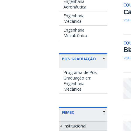
Engenharia
EQU
Aeronáutica
Ca
Engenharia
25/0
Mecânica
Engenharia
Mecatrônica
EQU
Bi
PÓS-GRADUAÇÃO
25/0
Programa de Pós-
Graduação em
Engenharia
Mecânica
FEMEC
Institucional