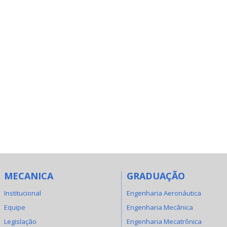
MECANICA
GRADUAÇÃO
Institucional
Engenharia Aeronáutica
Equipe
Engenharia Mecânica
Legislação
Engenharia Mecatrônica