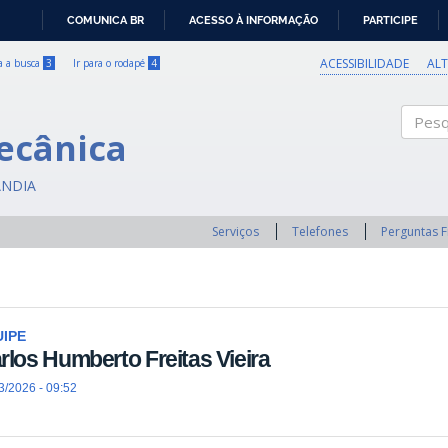
COMUNICA BR
ACESSO À INFORMAÇÃO
PARTICIPE
IR
PARA
ACESSIBILIDADE
AL
ra a busca
3
Ir para o rodapé
4
O
CONTEÚDO
ecânica
Pesqui
ÂNDIA
Serviços
Telefones
Perguntas 
IPE
rlos Humberto Freitas Vieira
3/2026 - 09:52