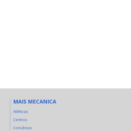
MAIS MECANICA
Atléticas
Centros
Convênios