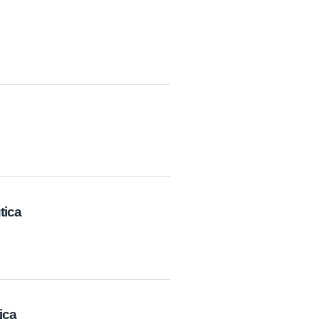
tica
ica