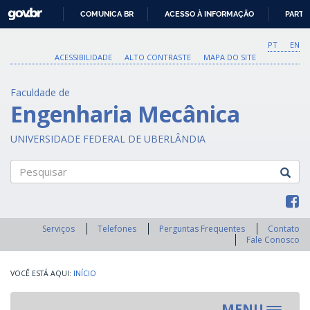
GOVBR
COMUNICA BR
ACESSO À INFORMAÇÃO
PARTI
IR
PARA
PT
EN
O
ACESSIBILIDADE
ALTO CONTRASTE
MAPA DO SITE
CONTEÚDO
Faculdade de
Engenharia Mecânica
UNIVERSIDADE FEDERAL DE UBERLÂNDIA
Pesquisar
Serviços
Telefones
Perguntas Frequentes
Contato
Fale Conosco
INÍCIO
MENU