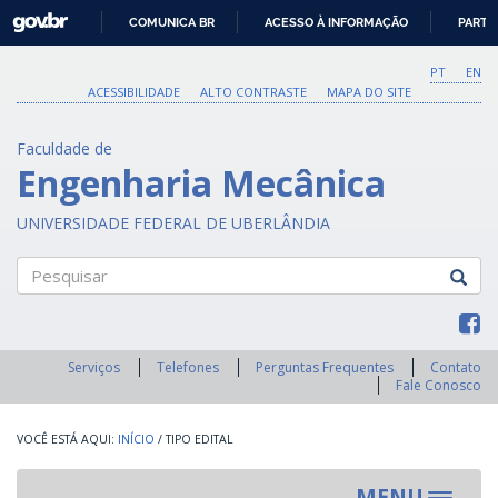
GOVBR
COMUNICA BR
ACESSO À INFORMAÇÃO
PARTI
IR
PARA
PT
EN
O
ACESSIBILIDADE
ALTO CONTRASTE
MAPA DO SITE
CONTEÚDO
Faculdade de
Engenharia Mecânica
UNIVERSIDADE FEDERAL DE UBERLÂNDIA
Pesquisar
Serviços
Telefones
Perguntas Frequentes
Contato
Fale Conosco
INÍCIO
/
TIPO EDITAL
MENU