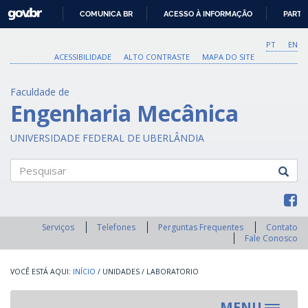
GOVBR
COMUNICA BR
ACESSO À INFORMAÇÃO
PARTI
IR
PARA
PT
EN
O
ACESSIBILIDADE
ALTO CONTRASTE
MAPA DO SITE
CONTEÚDO
Faculdade de
Engenharia Mecânica
UNIVERSIDADE FEDERAL DE UBERLÂNDIA
Pesquisar
Serviços
Telefones
Perguntas Frequentes
Contato
Fale Conosco
INÍCIO
/
UNIDADES
/
LABORATORIO
MENU