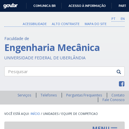
GOVBR
COMUNICA BR
ACESSO À INFORMAÇÃO
PARTI
IR
PARA
PT
EN
O
ACESSIBILIDADE
ALTO CONTRASTE
MAPA DO SITE
CONTEÚDO
Faculdade de
Engenharia Mecânica
UNIVERSIDADE FEDERAL DE UBERLÂNDIA
Pesquisar
Serviços
Telefones
Perguntas Frequentes
Contato
Fale Conosco
INÍCIO
/
UNIDADES
/
EQUIPE DE COMPETICAO
MENU