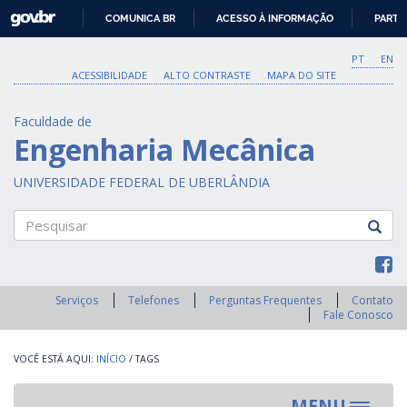
GOVBR
COMUNICA BR
ACESSO À INFORMAÇÃO
PARTI
IR
PARA
PT
EN
O
ACESSIBILIDADE
ALTO CONTRASTE
MAPA DO SITE
CONTEÚDO
Faculdade de
Engenharia Mecânica
UNIVERSIDADE FEDERAL DE UBERLÂNDIA
Pesquisar
Serviços
Telefones
Perguntas Frequentes
Contato
Fale Conosco
INÍCIO
/
TAGS
MENU