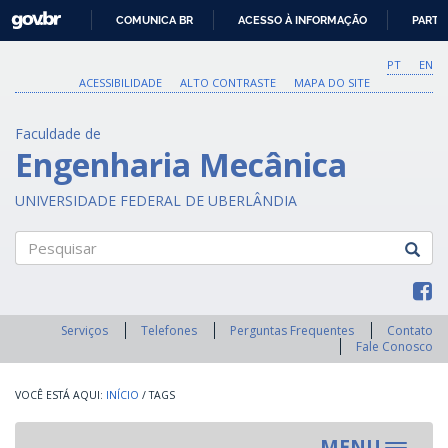
GOVBR
COMUNICA BR
ACESSO À INFORMAÇÃO
PARTI
IR
PARA
PT
EN
O
ACESSIBILIDADE
ALTO CONTRASTE
MAPA DO SITE
CONTEÚDO
Faculdade de
Engenharia Mecânica
UNIVERSIDADE FEDERAL DE UBERLÂNDIA
Pesquisar
Serviços
Telefones
Perguntas Frequentes
Contato
Fale Conosco
INÍCIO
/
TAGS
MENU