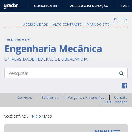
GOVBR
COMUNICA BR
ACESSO À INFORMAÇÃO
PARTI
IR
PARA
PT
EN
O
ACESSIBILIDADE
ALTO CONTRASTE
MAPA DO SITE
CONTEÚDO
Faculdade de
Engenharia Mecânica
UNIVERSIDADE FEDERAL DE UBERLÂNDIA
Pesquisar
Serviços
Telefones
Perguntas Frequentes
Contato
Fale Conosco
INÍCIO
/
TAGS
MENU