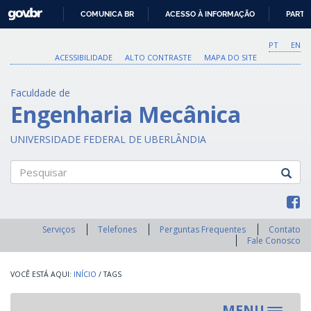
GOVBR
COMUNICA BR
ACESSO À INFORMAÇÃO
PARTI
IR
PARA
PT
EN
O
ACESSIBILIDADE
ALTO CONTRASTE
MAPA DO SITE
CONTEÚDO
Faculdade de
Engenharia Mecânica
UNIVERSIDADE FEDERAL DE UBERLÂNDIA
Pesquisar
Serviços
Telefones
Perguntas Frequentes
Contato
Fale Conosco
INÍCIO
/
TAGS
MENU