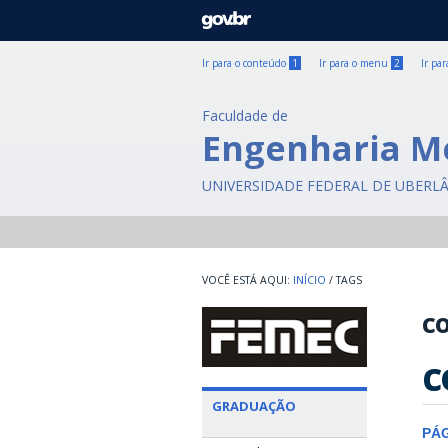
GOVBR
Ir para o conteúdo
1
Ir para o menu
2
Ir pa
Faculdade de
Engenharia M
UNIVERSIDADE FEDERAL DE UBERL
INÍCIO
/
TAGS
c
c
GRADUAÇÃO
PÁ