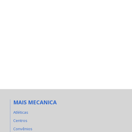
MAIS MECANICA
Atléticas
Centros
Convênios