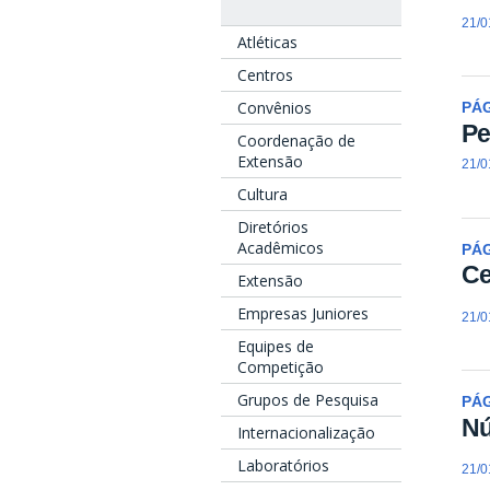
21/0
Atléticas
Centros
Convênios
PÁ
Pe
Coordenação de
Extensão
21/0
Cultura
Diretórios
Acadêmicos
PÁ
Ce
Extensão
Empresas Juniores
21/0
Equipes de
Competição
Grupos de Pesquisa
PÁ
Nú
Internacionalização
Laboratórios
21/0