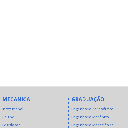
MECANICA
GRADUAÇÃO
Institucional
Engenharia Aeronáutica
Equipe
Engenharia Mecânica
Legislação
Engenharia Mecatrônica