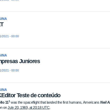
GINA
ET
1/2021 - 00:00
GINA
presas Juniores
1/2021 - 00:00
GINA
Editor Teste de conteúdo
1
llo 11
was the spaceflight that landed the first humans, Americans
Neil 
n on
July 20, 1969, at 20:18 UTC
.