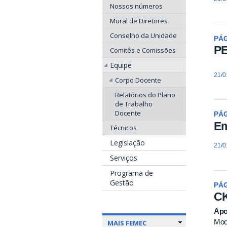
Nossos números
Mural de Diretores
Conselho da Unidade
PÁ
P
Comitês e Comissões
Equipe
21/0
Corpo Docente
Relatórios do Plano
de Trabalho
Docente
PÁ
Em
Técnicos
Legislação
21/0
Serviços
Programa de
Gestão
PÁ
CK
Apo
Moo
MAIS FEMEC