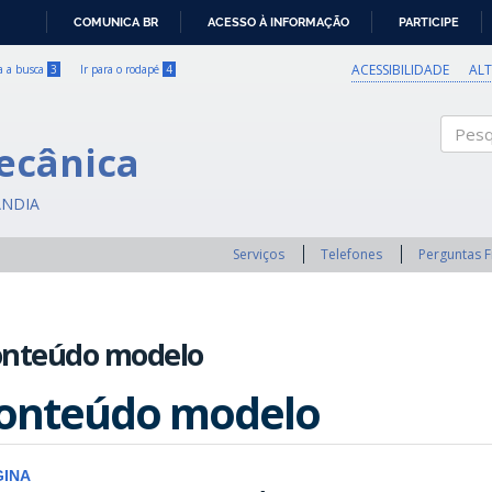
COMUNICA BR
ACESSO À INFORMAÇÃO
PARTICIPE
IR
PARA
ACESSIBILIDADE
AL
ra a busca
3
Ir para o rodapé
4
O
CONTEÚDO
ecânica
Pesqui
ÂNDIA
Serviços
Telefones
Perguntas 
onteúdo modelo
onteúdo modelo
GINA