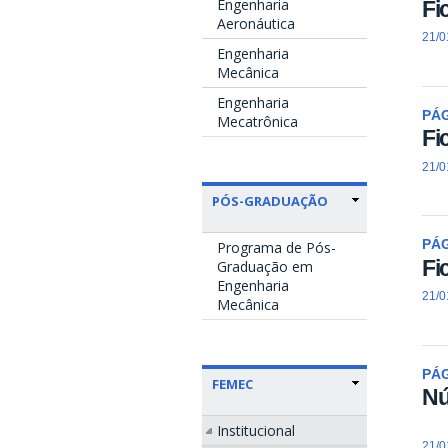
Engenharia
Fi
Aeronáutica
21/0
Engenharia
Mecânica
Engenharia
PÁ
Mecatrônica
Fi
21/0
PÓS-GRADUAÇÃO
PÁ
Programa de Pós-
Fi
Graduação em
Engenharia
21/0
Mecânica
PÁ
FEMEC
Nú
Institucional
21/0