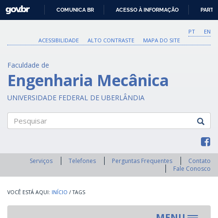
GOVBR
COMUNICA BR
ACESSO À INFORMAÇÃO
PARTI
IR
PARA
PT
EN
O
ACESSIBILIDADE
ALTO CONTRASTE
MAPA DO SITE
CONTEÚDO
Faculdade de
Engenharia Mecânica
UNIVERSIDADE FEDERAL DE UBERLÂNDIA
Pesquisar
Serviços
Telefones
Perguntas Frequentes
Contato
Fale Conosco
INÍCIO
/
TAGS
MENU