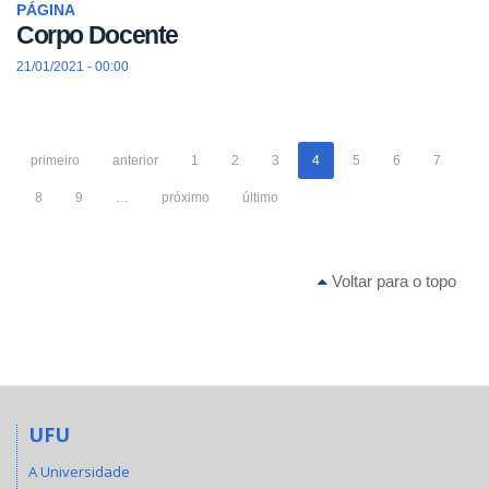
PÁGINA
Corpo Docente
21/01/2021 - 00:00
primeiro
anterior
1
2
3
4
5
6
7
8
9
…
próximo
último
Voltar para o topo
UFU
A Universidade