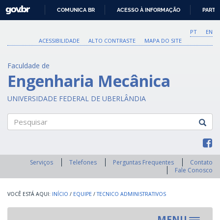
GOVBR
COMUNICA BR
ACESSO À INFORMAÇÃO
PARTI
IR
PARA
PT
EN
O
ACESSIBILIDADE
ALTO CONTRASTE
MAPA DO SITE
CONTEÚDO
Faculdade de
Engenharia Mecânica
UNIVERSIDADE FEDERAL DE UBERLÂNDIA
Pesquisar
Serviços
Telefones
Perguntas Frequentes
Contato
Fale Conosco
INÍCIO
/
EQUIPE
/
TECNICO ADMINISTRATIVOS
MENU