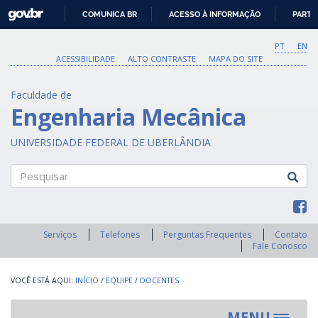
GOVBR
COMUNICA BR
ACESSO À INFORMAÇÃO
PARTI
IR
PARA
PT
EN
O
ACESSIBILIDADE
ALTO CONTRASTE
MAPA DO SITE
CONTEÚDO
Faculdade de
Engenharia Mecânica
UNIVERSIDADE FEDERAL DE UBERLÂNDIA
Pesquisar
Serviços
Telefones
Perguntas Frequentes
Contato
Fale Conosco
INÍCIO
/
EQUIPE
/
DOCENTES
MENU