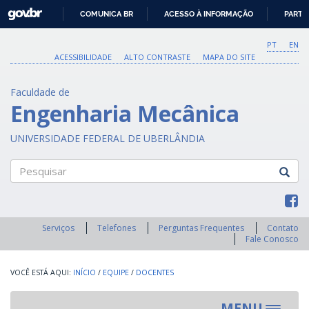
GOVBR
COMUNICA BR
ACESSO À INFORMAÇÃO
PARTI
IR
PARA
PT
EN
O
ACESSIBILIDADE
ALTO CONTRASTE
MAPA DO SITE
CONTEÚDO
Faculdade de
Engenharia Mecânica
UNIVERSIDADE FEDERAL DE UBERLÂNDIA
Pesquisar
Serviços
Telefones
Perguntas Frequentes
Contato
Fale Conosco
INÍCIO
/
EQUIPE
/
DOCENTES
MENU