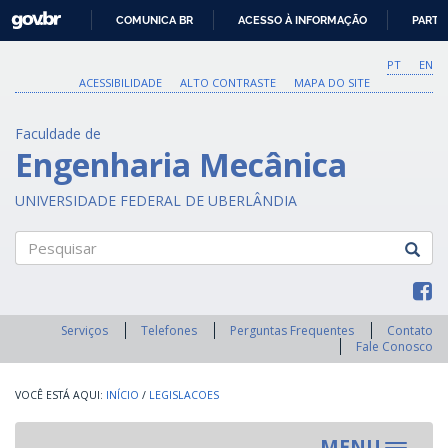
GOVBR
COMUNICA BR
ACESSO À INFORMAÇÃO
PARTI
IR
PARA
PT
EN
O
ACESSIBILIDADE
ALTO CONTRASTE
MAPA DO SITE
CONTEÚDO
Faculdade de
Engenharia Mecânica
UNIVERSIDADE FEDERAL DE UBERLÂNDIA
Pesquisar
Serviços
Telefones
Perguntas Frequentes
Contato
Fale Conosco
INÍCIO
/
LEGISLACOES
MENU