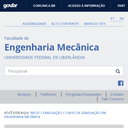
GOVBR
COMUNICA BR
ACESSO À INFORMAÇÃO
PARTI
IR
PARA
PT
EN
O
ACESSIBILIDADE
ALTO CONTRASTE
MAPA DO SITE
CONTEÚDO
Faculdade de
Engenharia Mecânica
UNIVERSIDADE FEDERAL DE UBERLÂNDIA
Pesquisar
Serviços
Telefones
Perguntas Frequentes
Contato
Fale Conosco
INÍCIO
/
GRADUAÇÃO
/
CURSO DE GRADUAÇÃO EM
ENGENHARIA MECÂNICA