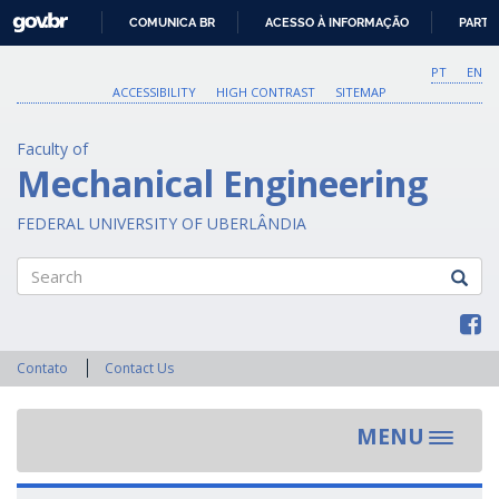
GOVBR
COMUNICA BR
ACESSO À INFORMAÇÃO
PARTI
IR
PARA
PT
EN
O
ACCESSIBILITY
HIGH CONTRAST
SITEMAP
CONTEÚDO
Faculty of
Mechanical Engineering
FEDERAL UNIVERSITY OF UBERLÂNDIA
Search
Contato
Contact Us
MENU
Toggle
navigat