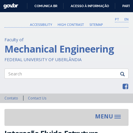
GOVBR
COMUNICA BR
ACESSO À INFORMAÇÃO
PARTI
IR
PARA
PT
EN
O
ACCESSIBILITY
HIGH CONTRAST
SITEMAP
CONTEÚDO
Faculty of
Mechanical Engineering
FEDERAL UNIVERSITY OF UBERLÂNDIA
Search
Contato
Contact Us
MENU
Toggle
navigat