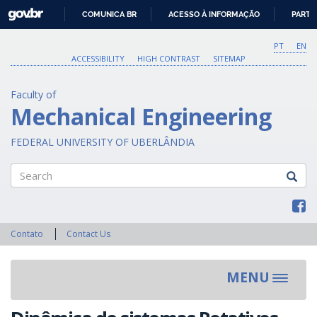
GOVBR
COMUNICA BR
ACESSO À INFORMAÇÃO
PARTI
IR
PARA
PT
EN
O
ACCESSIBILITY
HIGH CONTRAST
SITEMAP
CONTEÚDO
Faculty of
Mechanical Engineering
FEDERAL UNIVERSITY OF UBERLÂNDIA
Search
Contato
Contact Us
MENU
Toggle
navigat