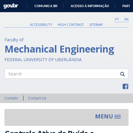
GOVBR
COMUNICA BR
ACESSO À INFORMAÇÃO
PARTI
IR
PARA
PT
EN
O
ACCESSIBILITY
HIGH CONTRAST
SITEMAP
CONTEÚDO
Faculty of
Mechanical Engineering
FEDERAL UNIVERSITY OF UBERLÂNDIA
Search
Contato
Contact Us
MENU
Toggle
navigat