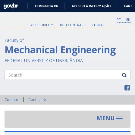
GOVBR
COMUNICA BR
ACESSO À INFORMAÇÃO
PARTI
IR
PARA
PT
EN
O
ACCESSIBILITY
HIGH CONTRAST
SITEMAP
CONTEÚDO
Faculty of
Mechanical Engineering
FEDERAL UNIVERSITY OF UBERLÂNDIA
Search
Contato
Contact Us
MENU
Toggle
navigat