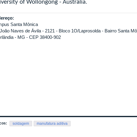
versity of Wollongong - Austrália.
ereço:
pus Santa Mônica
 João Naves de Ávila - 2121 - Bloco 1O/Laprosolda - Bairro Santa Mô
rlândia - MG - CEP 38400-902
cos:
soldagem
manufatura aditiva