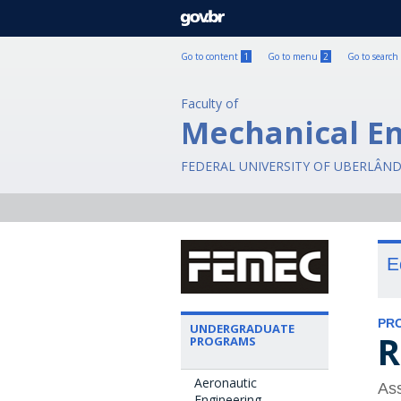
GOVBR
Go to content
1
Go to menu
2
Go to search
Faculty of
Mechanical E
FEDERAL UNIVERSITY OF UBERLÂND
E
PR
UNDERGRADUATE
R
PROGRAMS
Aeronautic
Ass
Engineering