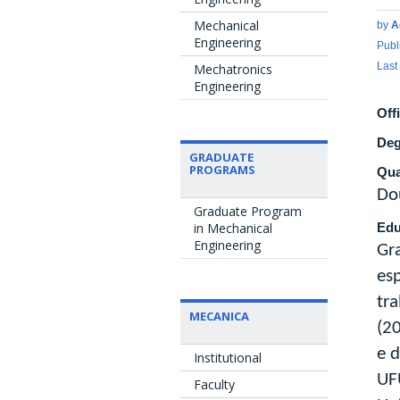
Mechanical
by
A
Engineering
Publ
Last
Mechatronics
Engineering
Off
Deg
GRADUATE
PROGRAMS
Qua
Do
Graduate Program
in Mechanical
Edu
Engineering
Gr
es
tr
MECANICA
(2
e 
Institutional
UF
Faculty