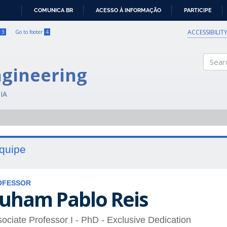
COMUNICA BR
ACESSO À INFORMAÇÃO
PARTICIPE
IR
PARA
ACCESSIBILIT
3
Go to footer
4
O
CONTEÚDO
ngineering
Search
IA
quipe
OFESSOR
uham Pablo Reis
ociate Professor I
- PhD
- Exclusive Dedication