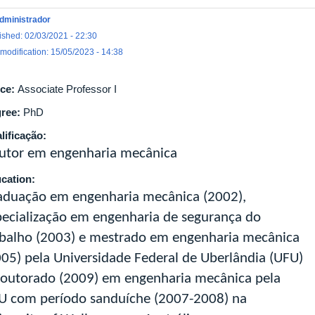
dministrador
ished: 02/03/2021 - 22:30
 modification: 15/05/2023 - 14:38
ice:
Associate Professor I
ree:
PhD
lificação:
utor em engenharia mecânica
cation:
aduação em engenharia mecânica (2002),
pecialização em engenharia de segurança do
abalho (2003) e mestrado em engenharia mecânica
005) pela Universidade Federal de Uberlândia (UFU)
doutorado (2009) em engenharia mecânica pela
U com período sanduíche (2007-2008) na