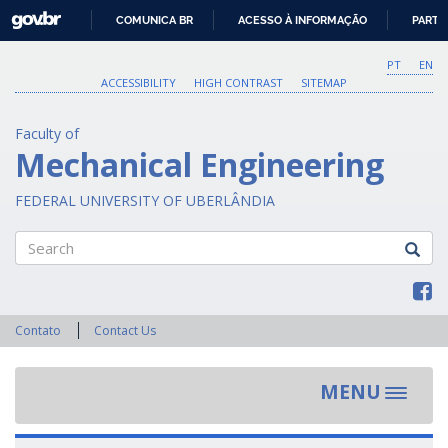
GOVBR
COMUNICA BR
ACESSO À INFORMAÇÃO
PARTI
IR
PARA
PT
EN
O
ACCESSIBILITY
HIGH CONTRAST
SITEMAP
CONTEÚDO
Faculty of
Mechanical Engineering
FEDERAL UNIVERSITY OF UBERLÂNDIA
Search
Contato
Contact Us
MENU
Toggle
navigat